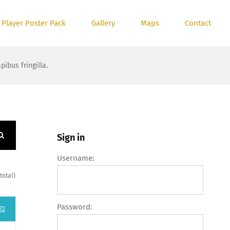
 Player Poster Pack
Gallery
Maps
Contact
bus fringilla.
Sign in
Username:
total)
Password:
72