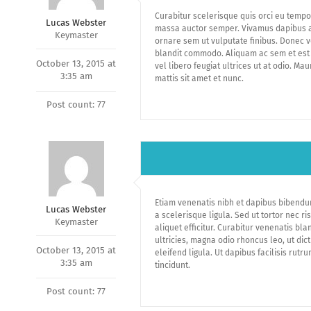
Curabitur scelerisque quis orci eu tempor
Lucas Webster
massa auctor semper. Vivamus dapibus auc
Keymaster
ornare sem ut vulputate finibus. Donec ve
blandit commodo. Aliquam ac sem et est 
October 13, 2015 at
vel libero feugiat ultrices ut at odio. M
3:35 am
mattis sit amet et nunc.
Post count: 77
Etiam venenatis nibh et dapibus bibendum
Lucas Webster
a scelerisque ligula. Sed ut tortor nec 
Keymaster
aliquet efficitur. Curabitur venenatis bla
ultricies, magna odio rhoncus leo, ut dic
October 13, 2015 at
eleifend ligula. Ut dapibus facilisis rut
3:35 am
tincidunt.
Post count: 77