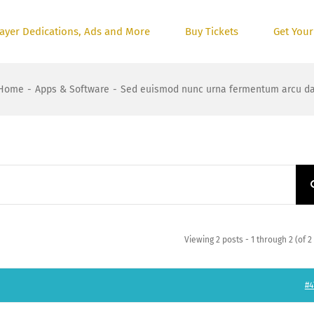
ayer Dedications, Ads and More
Buy Tickets
Get Your
Home
-
Apps & Software
-
Sed euismod nunc urna fermentum arcu dapi
Viewing 2 posts - 1 through 2 (of 2 
#4