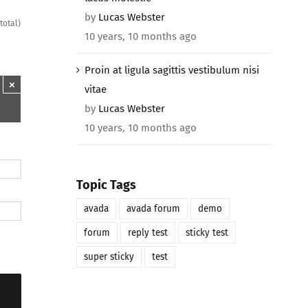
by
Lucas Webster
total)
10 years, 10 months ago
Proin at ligula sagittis vestibulum nisi
×
vitae
by
Lucas Webster
10 years, 10 months ago
Topic Tags
avada
avada forum
demo
forum
reply test
sticky test
super sticky
test