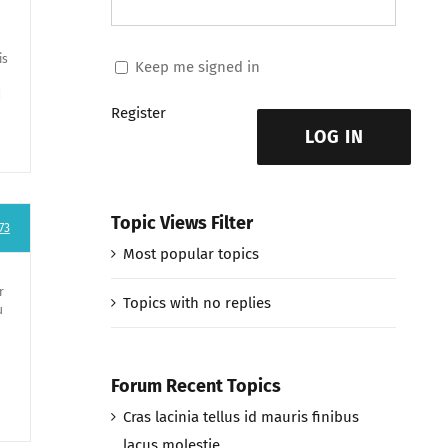
is
Keep me signed in
d
Register
LOG IN
Topic Views Filter
73
Most popular topics
r
Topics with no replies
u
Forum Recent Topics
Cras lacinia tellus id mauris finibus
lacus molestie