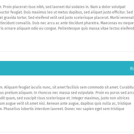
. Proin placerat risus nibh, sed laoreet dui sodales in. Nam a dolor volutpat
tor feugiat. Duis maximus leo ut metus dapibus, sed aliquet justo efficitur. Sed
l gravida tortor. Sed eleifend velit sed justo scelerisque placerat. Morbi venenat
tincidunt convallis. Duis nec arcu ac ante tincidunt pharetra. Maecenas eu neque
auris ornare aliquam odio eu congue. Pellentesque quis massa vitae lectus eleifen
#4
. Aliquam feugiat iaculis nunc, sit amet facilisis sem commodo sit amet. Curabitu
risus pretium aliquam. In rhoncus nec massa sed vulputate. Proin eu purus sed arc
ndit quam, sed suscipit risus scelerisque et. Integer maximus, justo non ultrices
tum augue velit sit amet nisl. Aenean ante augue, dapibus quis nulla ac, tristique
rum. Phasellus lobortis interdum laoreet. Donec nec sapien eget sem tristique